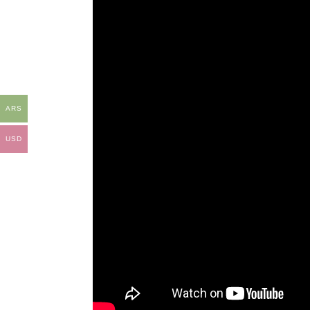
ARS
USD