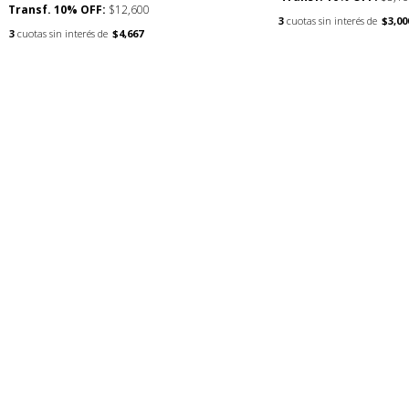
Transf. 10% OFF:
$12,600
d
3
cuotas sin interés de
$3,00
$
3
cuotas sin interés de
$4,667
h
$