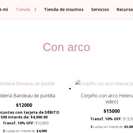
e mí
Tienda
Tienda de insumos
Servicios
Recurso
Con arco
dería Bandeau de puntilla
Corpiño con arco Helena
video)
$
12000
$
15000
3cuotas con tarjeta de DÉBITO
SIN interés de: $4,000.00
Transf. 10% OFF:
$13,5
Transf. 10% OFF:
$10,800
3
cuotas sin interés de
$5,00
3
cuotas sin interés de
$4,000