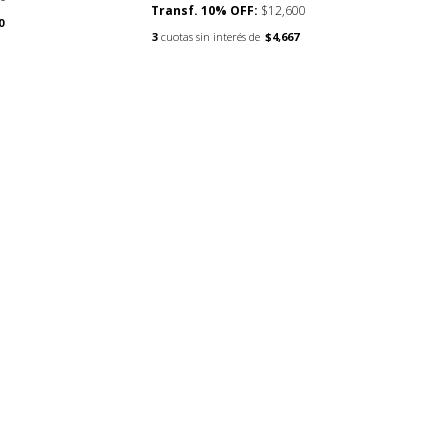
Transf. 10% OFF:
$12,600
esde
0
9000
3
cuotas sin interés de
$4,667
asta
16500