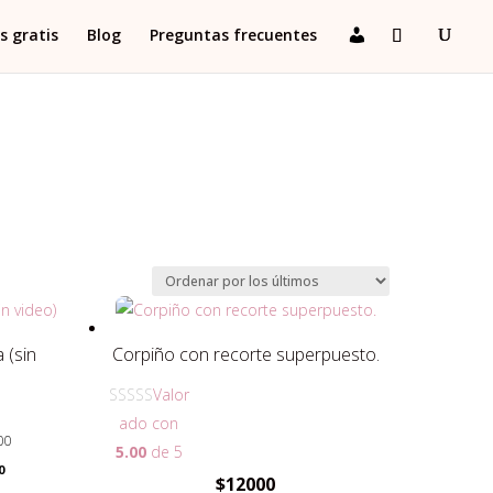
s gratis
Blog
Preguntas frecuentes
 (sin
Corpiño con recorte superpuesto.
Valor
ado con
00
5.00
de 5
0
$
12000