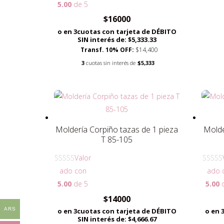
5.00
de 5
$
16000
o en 3cuotas con tarjeta de DÉBITO
SIN interés de: $5,333.33
Transf. 10% OFF:
$14,400
3
cuotas sin interés de
$5,333
Moldería Corpiño tazas de 1 pieza
Molde
T 85-105
Valor
ado con
ado 
5.00
de 5
5.00
d
$
14000
ARS
o en 3cuotas con tarjeta de DÉBITO
o en 
SIN interés de: $4,666.67