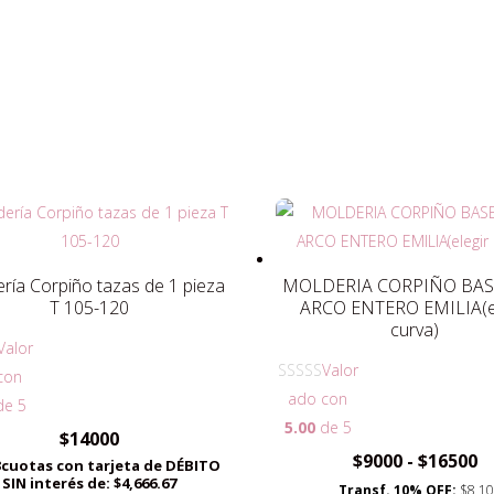
ría Corpiño tazas de 1 pieza
MOLDERIA CORPIÑO BA
T 105-120
ARCO ENTERO EMILIA(el
curva)
Valor
Valor
con
ado con
e 5
5.00
de 5
$
14000
R
$
9000
-
$
16500
3cuotas con tarjeta de DÉBITO
d
SIN interés de: $4,666.67
Transf. 10% OFF:
$8,1
pr