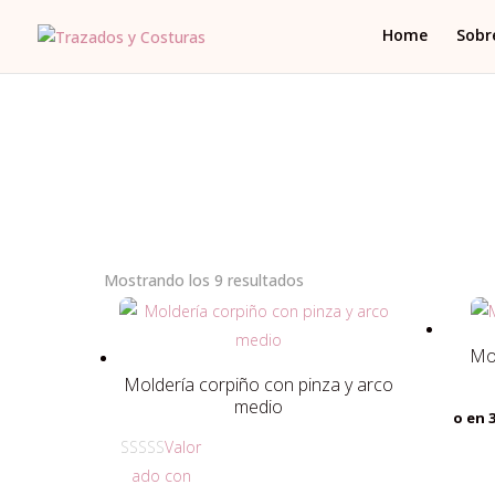
Home
Sobr
Ordenado
Mostrando los 9 resultados
por
los
Mol
últimos
Moldería corpiño con pinza y arco
medio
o en 
Valor
ado con