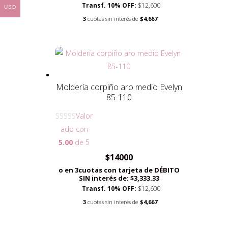
Transf. 10% OFF:
$12,600
USD
3
cuotas sin interés de
$4,667
Moldería corpiño aro medio Evelyn
85-110
Valor
ado con
5.00
de 5
$
14000
o en 3cuotas con tarjeta de DÉBITO
SIN interés de: $3,333.33
Transf. 10% OFF:
$12,600
3
cuotas sin interés de
$4,667