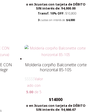
o en 3cuotas con tarjeta de DÉBITO
SIN interés de: $4,000.00
Transf. 10% OFF:
$10,800
3
cuotas sin interés de
$4,000
SE CON
Moldería corpiño Balconette corte
egir
horizontal 85-105
Valor
ado con
5.00
de 5
$
14000
ango
o en 3cuotas con tarjeta de DÉBITO
e
SIN interés de: $4,666.67
00
ecios: