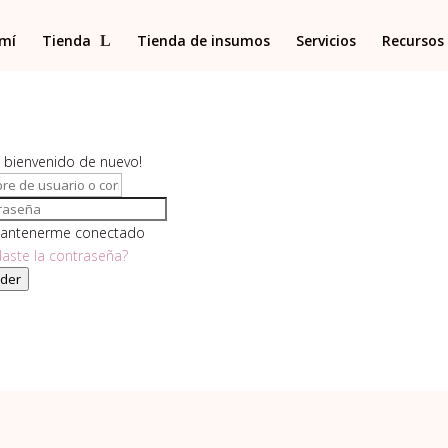
 mí
Tienda
Tienda de insumos
Servicios
Recursos 
, bienvenido de nuevo!
antenerme conectado
daste la contraseña?
der