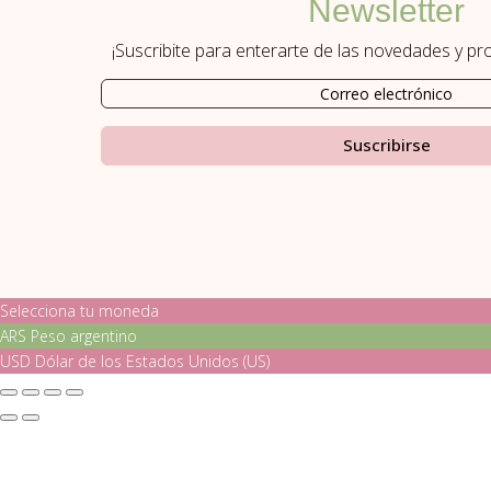
Newsletter
¡Suscribite para enterarte de las novedades y p
Suscribirse
Selecciona tu moneda
ARS
Peso argentino
USD
Dólar de los Estados Unidos (US)