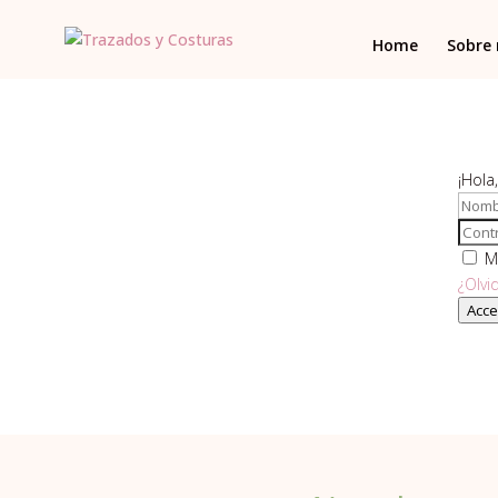
Home
Sobre
¡Hola
M
¿Olvi
Acce