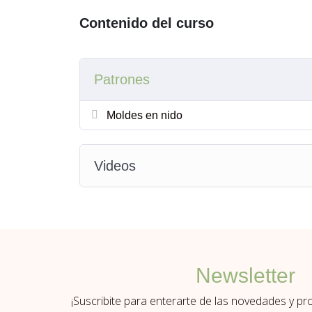
Contenido del curso
Medios de pago: Mercado pago, Go cuotas para 
transferencia bancaria con un 10% de descuen
Moldería para uso personal o producción 
Patrones
distribución en redes sociales ni impreso
artesanal. Podés vender tus producciones p
Moldes en nido
autorización escrita. Si tenés taller y qu
cantidad, escribime, tengo una propuesta
Al tratarse de un producto digital no se
a
Videos
Por favor leé toda la información y si te
compra.
Newsletter
¡Suscribite para enterarte de las novedades y p