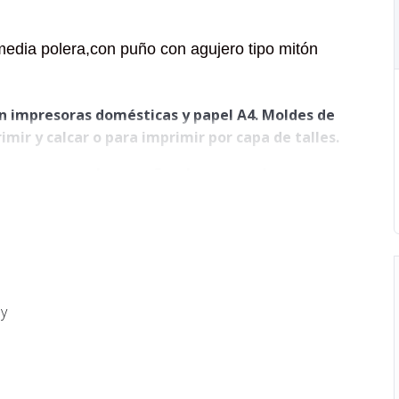
edia polera,con puño con agujero tipo mitón
en impresoras domésticas y papel A4. Moldes de
mir y calcar o para imprimir por capa de talles.
las mangas, colocar puño y hacer ruedo
a de 5mm para unir y 2cm para el ruedo.
 y