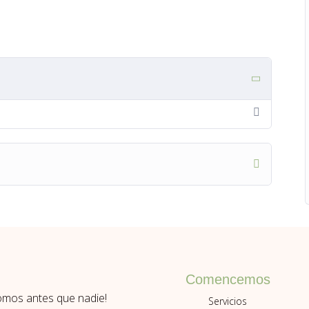
cuotas sin interés con tarjeta de débito,
to.
a baja escala. No está permitida su venta o
s, tampoco el uso para producción masiva, sí
ero no la moldería, ni utilizarla en clases sin mi
erés
ofrecer
este producto o fabricar en
 acorde a tus necesidades.
ceptan
cambios ni se realizarán devoluciones.
nés dudas consultanos antes de realizar la
Comencemos
romos antes que nadie!
Servicios