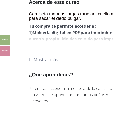
Acerca de este curso
Camiseta mangas largas ranglan, cuello m
para sacar el dedo pulgar.
Tu compra te permite acceder a :
1)Moldería digital en PDF para imprimir 
autoría propia. Moldes en nido para impri
ARS
2) Guía en video para armar elfrunce de 
USD
Todas las piezas tiene recursos de costur
Mostrar más
Además vas a encontrar:
¿Qué aprenderás?
Guía de armado.
Tabla de talles
Tendrás acceso a la moldería de la camiseta
Información de corte y medidas finales.
a videos de apoyo para armar los puños y
Orden de armado en texto.
coserlos