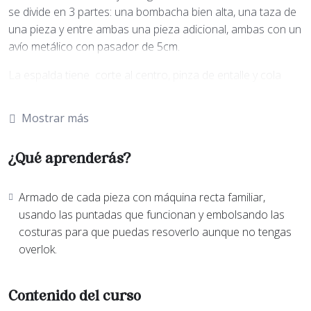
se divide en 3 partes: una bombacha bien alta, una taza de
una pieza y entre ambas una pieza adicional, ambas con un
avío metálico con pasador de 5cm.
La espalda tiene corte al centro, pinza de entalle y cola
cerrada que podés modificar.
Mostrar más
Tiene breteles de uso opcional y el detalle está dado por el
embolsado de elásticos y costuras.
¿Qué aprenderás?
Está disponible en 7 talles, hasta aproximadamente 115 cm
de busto y 120 cm de cadera.
Armado de cada pieza con máquina recta familiar,
En esta oportunidad estamos usando una nueva base y los
usando las puntadas que funcionan y embolsando las
talles no serán los clásicos de ropa interior, serán del 1 al
costuras para que puedas resoverlo aunque no tengas
7 con su equivalente en talle de indumentaria: 40 al 52.
overlok.
Contenido del curso