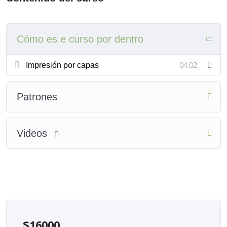
No está permitido el uso de la moldería para dictado de
clases ni producción industrial( por eso no es editable ni
Cómo es e curso por dentro
apta subimación)si podés producir y vender tus creaciones
en baja escala.
04:02
Impresión por capas
Patrones
Videos
$
16000