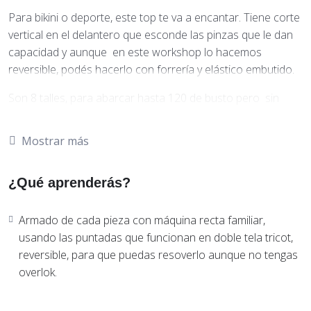
Para bikini o deporte, este top te va a encantar. Tiene corte
vertical en el delantero que esconde las pinzas que le dan
capacidad y aunque en este workshop lo hacemos
reversible, podés hacerlo con forrería y elástico embutido.
Son 8 talles, para abarcar hasta 120 de busto pero sin
elásticos podés llegar a un talle más.( No recomiendo
hacerlo sin elásticos para mucho busto, eso lo reservamos
Mostrar más
para una espalda más grande y un busto mas pequeño o
para talles más chicos) En el caso de no usar elástico
¿Qué aprenderás?
interno se recomienda elegir un talle más chico para que
no quede suelto cuando la tela se moje.
Armado de cada pieza con máquina recta familiar,
usando las puntadas que funcionan en doble tela tricot,
reversible, para que puedas resoverlo aunque no tengas
🎁🎁De regalo con tu compra te llevás la moldería de una
overlok.
bombacha less tiro medio para hacer conjunto.( La de la
foto ya está en la tienda, por eso el regalo es tiro medio)