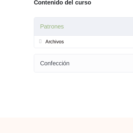
Contenido del curso
Además en cada archivo de moldes encontrarás
unir la hojas, sugerencia de telas, avíos, tabla de
Patrones
Medios de pago: Mercado pago, Go cuotas para 
Archivos
transferencia bancaria con un 10% de descuen
Moldería para uso personal o producción 
Confección
distribución en redes sociales ni impreso
artesanal. Podés vender tus producciones p
autorización escrita. Si tenés taller y qu
cantidad, escribime, tengo una propuesta
Al tratarse de un producto digital no se
a
Por favor leé toda la información y si te
compra.