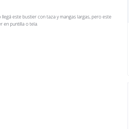
llegá este bustier con taza y mangas largas, pero este
en puntilla o tela.
en impresoras domésticas y papel A4. Moldes de
mir y calcar.
a recortar y usar
ura.