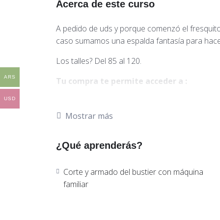
Acerca de este curso
A pedido de uds y porque comenzó el fresquito 
caso sumamos una espalda fantasía para hacer 
Los talles? Del 85 al 120.
ARS
Tu compra te permite acceder a :
USD
1)Moldería digital en PDF para imprimir 
autoría propia. Moldes en nido para impri
Mostrar más
2) Moldes separados por talles, listos par
¿Qué aprenderás?
Ambos archivos incluyen recursos de cost
Corte y armado del bustier con máquina
3) Clases en video grabadas de:
familiar
Textiles y avíos
Corte
Armado
Armado