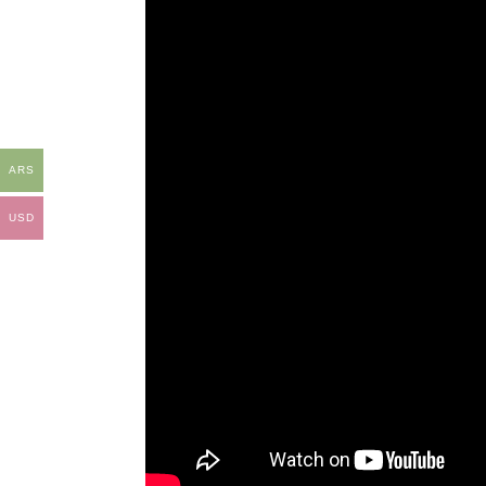
ARS
USD