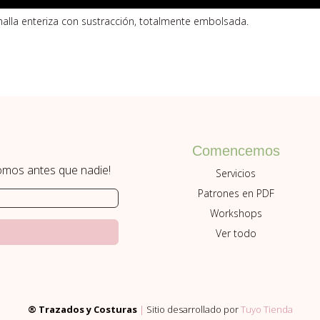
alla enteriza con sustracción, totalmente embolsada.
Comencemos
romos antes que nadie!
Servicios
Patrones en PDF
Workshops
Ver todo
® Trazados y Costuras
|
Sitio desarrollado por
Tuyo Tienda