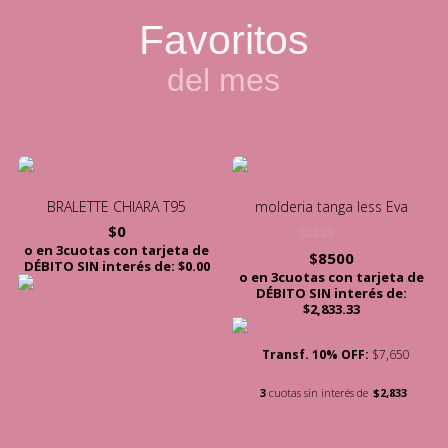
Favoritos
del mes
BRALETTE CHIARA T95
molderia tanga less Eva
$
0
o en 3cuotas con tarjeta de
Valorado con
$
8500
5.00
DÉBITO SIN interés de: $0.00
de 5
o en 3cuotas con tarjeta de
DÉBITO SIN interés de:
$2,833.33
Transf. 10% OFF:
$7,650
3
cuotas sin interés de
$2,833