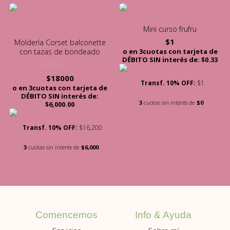
Mini curso frufru
$
1
Moldería Corset balconette
o en 3cuotas con tarjeta de
con tazas de bondeado
DÉBITO SIN interés de: $0.33
Valorado con
$
18000
5.00
Transf. 10% OFF:
$1
de 5
o en 3cuotas con tarjeta de
DÉBITO SIN interés de:
3
cuotas sin interés de
$0
$6,000.00
Transf. 10% OFF:
$16,200
3
cuotas sin interés de
$6,000
Info & Ayuda
Comencemos