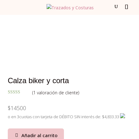
Calza biker y corta
(
1
valoración de cliente)
Valorado con
5.00
de 5 en
$
14500
base a
valoración
de un cliente
o en 3cuotas con tarjeta de DÉBITO SIN interés de: $4,833.33
Añadir al carrito