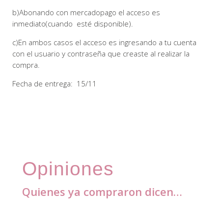
b)Abonando con mercadopago el acceso es
inmediato(cuando esté disponible).
c)En ambos casos el acceso es ingresando a tu cuenta
con el usuario y contraseña que creaste al realizar la
compra.
Fecha de entrega: 15/11
Opiniones
Quienes ya compraron dicen…
1 review for
Calza biker y corta