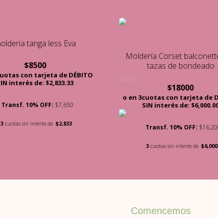
olderia tanga less Eva
Moldería Corset balconett
$
8500
tazas de bondeado
on
cuotas con tarjeta de DÉBITO
IN interés de: $2,833.33
$
18000
Valorado con
5.00
o en 3cuotas con tarjeta de
de 5
Transf. 10% OFF:
$7,650
SIN interés de: $6,000.0
3
cuotas sin interés de
$2,833
Transf. 10% OFF:
$16,20
3
cuotas sin interés de
$6,000
Comencemos