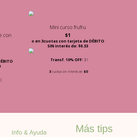
Mini curso frufru
e con
$
1
o en 3cuotas con tarjeta de DÉBITO
SIN interés de: $0.33
Transf. 10% OFF:
$1
 DÉBITO
0
3
cuotas sin interés de
$0
0
Más tips
Info & Ayuda