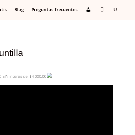
atis
Blog
Preguntas frecuentes
ntilla
 SIN interés de: $4,000.00