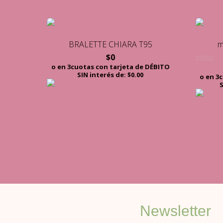
BRALETTE CHIARA T95
m
$
0
o en 3cuotas con tarjeta de DÉBITO
Valorado c
5.00
SIN interés de: $0.00
o en 3
de 5
S
Newsletter