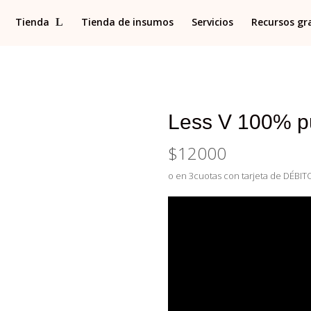
Tienda
Tienda de insumos
Servicios
Recursos gr
Less V 100% pu
$
12000
o en 3cuotas con tarjeta de DÉBITO