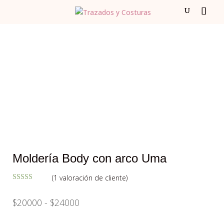
Moldería Body con arco Uma
(
1
valoración de cliente)
Valorado con
5.00
de 5 en
Rango
$
20000
-
$
24000
base a
valoración
de
de un cliente