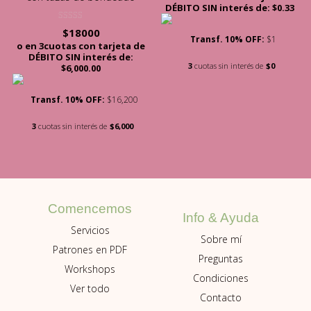
DÉBITO SIN interés de: $0.33
Valorado con
$
18000
5.00
Transf. 10% OFF:
$1
de 5
o en 3cuotas con tarjeta de
DÉBITO SIN interés de:
3
cuotas sin interés de
$0
$6,000.00
Transf. 10% OFF:
$16,200
3
cuotas sin interés de
$6,000
Comencemos
Info & Ayuda
Servicios
Sobre mí
Patrones en PDF
Preguntas
Workshops
Condiciones
Ver todo
Contacto