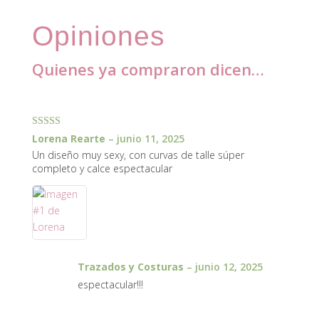
Opiniones
Quienes ya compraron dicen…
1 review for
Moldería Body con arco Uma
Valorado con
Lorena Rearte
–
junio 11, 2025
5
de 5
Un diseño muy sexy, con curvas de talle súper
completo y calce espectacular
Trazados y Costuras
–
junio 12, 2025
espectacular!!!