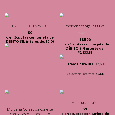
BRALETTE CHIARA T95
molderia tanga less Eva
$
0
o en 3cuotas con tarjeta de
Valorado con
$
8500
5.00
DÉBITO SIN interés de: $0.00
de 5
o en 3cuotas con tarjeta de
DÉBITO SIN interés de:
$2,833.33
Transf. 10% OFF:
$7,650
3
cuotas sin interés de
$2,833
Mini curso frufru
$
1
Moldería Corset balconette
o en 3cuotas con tarjeta de
con tazas de bondeado