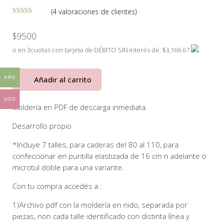
(
4
valoraciones de clientes)
Valorado con
5.00
de 5 en
$
9500
base a
valoraciones
de clientes
o en 3cuotas con tarjeta de DÉBITO SIN interés de: $3,166.67
Añadir al carrito
ARS
USD
Moldería en PDF de descarga inmediata.
Desarrollo propio
*Incluye 7 talles, para caderas del 80 al 110, para
confeccionar en puntilla elastizada de 16 cm n adelante o
microtul doble para una variante.
Con tu compra accedés a :
1)Archivo pdf con la moldería en nido, separada por
piezas, non cada talle identificado con distinta línea y