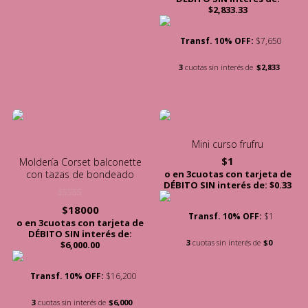
$2,833.33
Transf. 10% OFF:
$7,650
3
cuotas sin interés de
$2,833
Mini curso frufru
$
1
Moldería Corset balconette
o en 3cuotas con tarjeta de
con tazas de bondeado
DÉBITO SIN interés de: $0.33
Valorado con
$
18000
5.00
Transf. 10% OFF:
$1
de 5
o en 3cuotas con tarjeta de
DÉBITO SIN interés de:
3
cuotas sin interés de
$0
$6,000.00
Transf. 10% OFF:
$16,200
3
cuotas sin interés de
$6,000