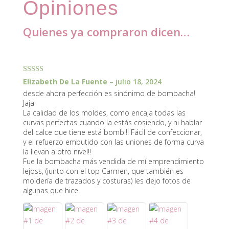
Opiniones
Quienes ya compraron dicen…
4 reviews for
molderia bombacha de puntilla talles 0-6
Valorado con
Elizabeth De La Fuente
–
julio 18, 2024
5
de 5
desde ahora perfección es sinónimo de bombacha!
Jaja
La calidad de los moldes, como encaja todas las
curvas perfectas cuando la estás cosiendo, y ni hablar
del calce que tiene está bombi!! Fácil de confeccionar,
y el refuerzo embutido con las uniones de forma curva
la llevan a otro nivel!!
Fue la bombacha más vendida de mí emprendimiento
lejoss, (junto con el top Carmen, que también es
moldería de trazados y costuras) les dejo fotos de
algunas que hice.