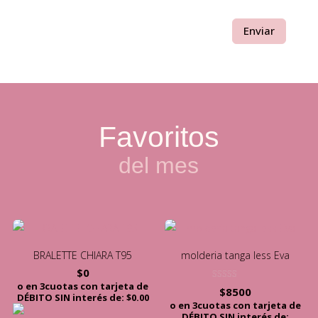
Enviar
Favoritos
del mes
BRALETTE CHIARA T95
molderia tanga less Eva
$
0
o en 3cuotas con tarjeta de
Valorado con
$
8500
5.00
DÉBITO SIN interés de: $0.00
de 5
o en 3cuotas con tarjeta de
DÉBITO SIN interés de: