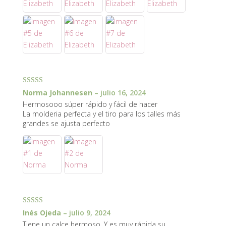
Valorado con
Norma Johannesen
–
julio 16, 2024
5
de 5
Hermosooo súper rápido y fácil de hacer
La molderia perfecta y el tiro para los talles más
grandes se ajusta perfecto
Valorado con
Inés Ojeda
–
julio 9, 2024
5
de 5
Tiene un calce hermoso. Y es muy rápida su