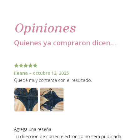
Opiniones
Quienes ya compraron dicen…
1 review for
Moldería conjunto hot
Valorado
Ileana
–
octubre 12, 2025
con
5
de 5
Quedé muy contenta con el resultado.
Agrega una reseña
Tu dirección de correo electrónico no será publicada.