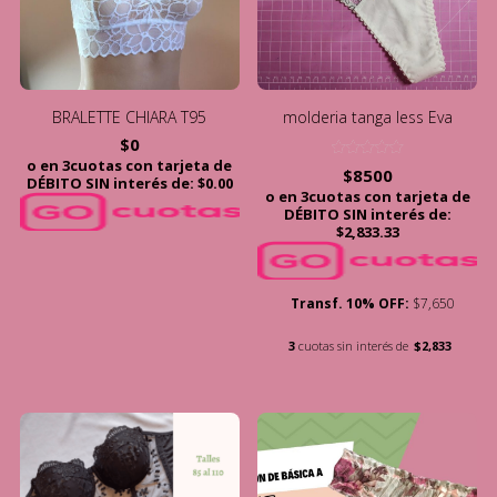
BRALETTE CHIARA T95
molderia tanga less Eva
$
0
o en 3cuotas con tarjeta de
Valorado
$
8500
DÉBITO SIN interés de: $0.00
con
o en 3cuotas con tarjeta de
5.00
de 5
DÉBITO SIN interés de:
$2,833.33
Transf. 10% OFF:
$7,650
3
cuotas sin interés de
$2,833