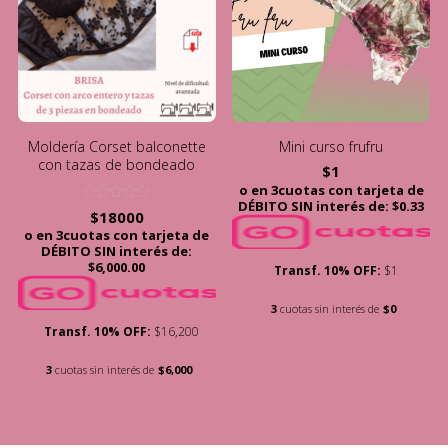
Moldería Corset balconette
Mini curso frufru
con tazas de bondeado
$
1
o en 3cuotas con tarjeta de
DÉBITO SIN interés de: $0.33
Valorado
$
18000
con
o en 3cuotas con tarjeta de
5.00
de 5
DÉBITO SIN interés de:
$6,000.00
Transf. 10% OFF:
$1
3
cuotas sin interés de
$0
Transf. 10% OFF:
$16,200
3
cuotas sin interés de
$6,000