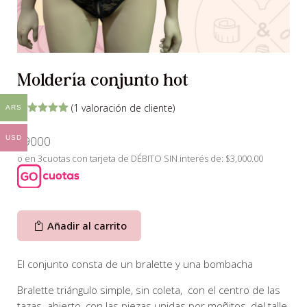
Moldería conjunto hot
(
1
valoración de cliente)
ARS
Valorado
con
5.00
de
$
9000
USD
5 en base
a
valoración
o en 3cuotas con tarjeta de DÉBITO SIN interés de: $3,000.00
de un
cliente
Añadir al carrito
El conjunto consta de un bralette y una bombacha
Bralette triángulo simple, sin coleta, con el centro de las
tazas abierto, con las piezas unidas por moñitos, del talle