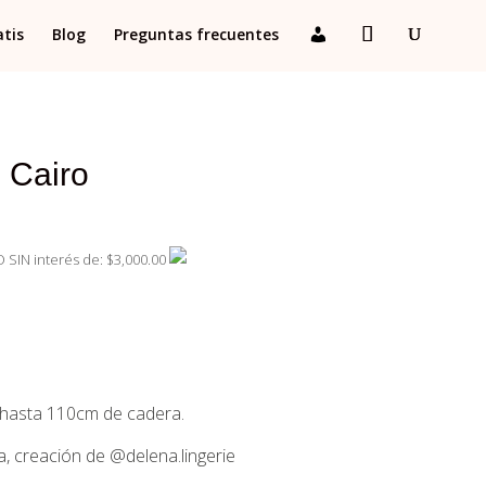
atis
Blog
Preguntas frecuentes
 Cairo
 SIN interés de: $3,000.00
s, hasta 110cm de cadera.
, creación de @delena.lingerie