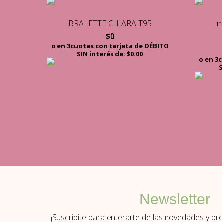
BRALETTE CHIARA T95
m
$
0
o en 3cuotas con tarjeta de DÉBITO
SIN interés de: $0.00
o en 3
S
Newsletter
¡Suscribite para enterarte de las novedades y p