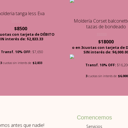
olderia tanga less Eva
Moldería Corset balconett
tazas de bondeado
Valorado con
$
8500
5.00
de 5
cuotas con tarjeta de DÉBITO
IN interés de: $2,833.33
Valorado con
$
18000
5.00
de 5
o en 3cuotas con tarjeta de
Transf. 10% OFF:
$7,650
SIN interés de: $6,000.0
3
cuotas sin interés de
$2,833
Transf. 10% OFF:
$16,20
3
cuotas sin interés de
$6,000
Comencemos
romos antes que nadie!
Servicios