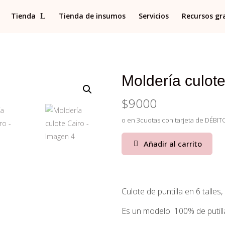
Tienda
Tienda de insumos
Servicios
Recursos gr
Moldería culote
$
9000
o en 3cuotas con tarjeta de DÉBITO
Añadir al carrito
Culote de puntilla en 6 talle
Es un modelo 100% de putilla