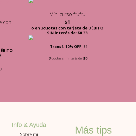
Mini curso frufru
e con
$
1
o en 3cuotas con tarjeta de DÉBITO
SIN interés de: $0.33
Transf. 10% OFF:
$1
 DÉBITO
0
3
cuotas sin interés de
$0
0
Info & Ayuda
Más tips
Sobre mí