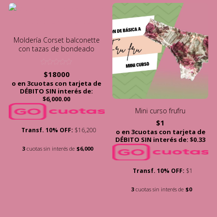
Moldería Corset balconette
con tazas de bondeado
Valorado
$
18000
con
o en 3cuotas con tarjeta de
5.00
de 5
DÉBITO SIN interés de:
$6,000.00
Mini curso frufru
$
1
Transf. 10% OFF:
$16,200
o en 3cuotas con tarjeta de
DÉBITO SIN interés de: $0.33
3
cuotas sin interés de
$6,000
Transf. 10% OFF:
$1
3
cuotas sin interés de
$0