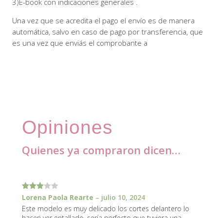
3)E-book con indicaciones generales .
Una vez que se acredita el pago el envío es de manera
automática, salvo en caso de pago por transferencia, que
es una vez que enviás el comprobante a
Opiniones
Quienes ya compraron dicen…
1 review for
Moldería culote de puntilla Naty 1-6
Valorad
Lorena Paola Rearte
–
julio 10, 2024
o con
Este modelo es muy delicado los cortes delantero lo
3
de 5
hacen ver entallado, sería perfecto que tuviera una