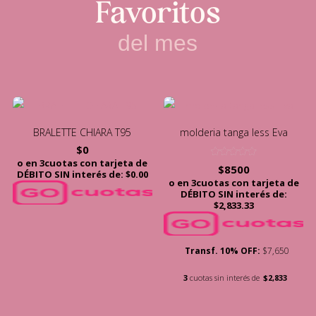
Favoritos
del mes
BRALETTE CHIARA T95
molderia tanga less Eva
$
0
o en 3cuotas con tarjeta de
Valorado
$
8500
DÉBITO SIN interés de: $0.00
con
o en 3cuotas con tarjeta de
5.00
de 5
DÉBITO SIN interés de:
$2,833.33
Transf. 10% OFF:
$7,650
3
cuotas sin interés de
$2,833