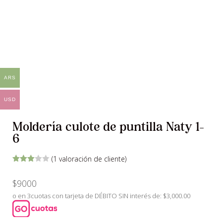
ARS
USD
Moldería culote de puntilla Naty 1-
6
(
1
valoración de cliente)
Valorad
o con
$
9000
3.00
de
5 en
o en 3cuotas con tarjeta de DÉBITO SIN interés de: $3,000.00
base
a
valoraci
ón de