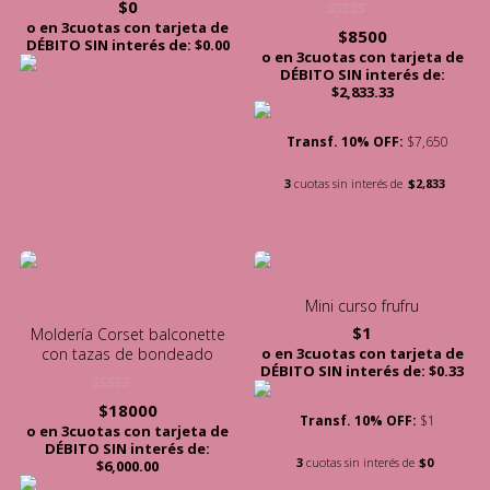
$
0
o en 3cuotas con tarjeta de
Valorado con
$
8500
5.00
DÉBITO SIN interés de: $0.00
de 5
o en 3cuotas con tarjeta de
DÉBITO SIN interés de:
$2,833.33
Transf. 10% OFF:
$7,650
3
cuotas sin interés de
$2,833
Mini curso frufru
$
1
Moldería Corset balconette
o en 3cuotas con tarjeta de
con tazas de bondeado
DÉBITO SIN interés de: $0.33
Valorado con
$
18000
5.00
Transf. 10% OFF:
$1
de 5
o en 3cuotas con tarjeta de
DÉBITO SIN interés de:
3
cuotas sin interés de
$0
$6,000.00