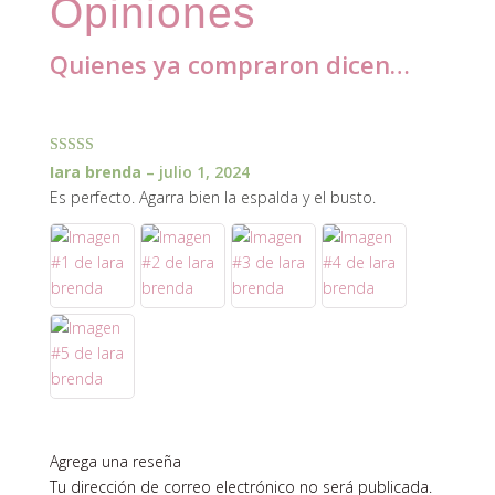
Opiniones
Quienes ya compraron dicen…
1 review for
Moldería triángulo con base T100-120
Valorado con
Iara brenda
–
julio 1, 2024
5
de 5
Es perfecto. Agarra bien la espalda y el busto.
Agrega una reseña
Tu dirección de correo electrónico no será publicada.