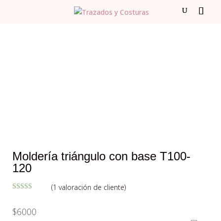
Moldería triángulo con base T100-
120
(
1
valoración de cliente)
Valorado con
5.00
de 5 en
$
6000
base a
valoración