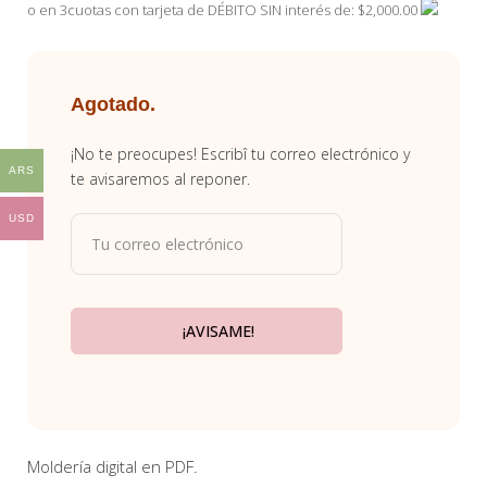
de un cliente
o en 3cuotas con tarjeta de DÉBITO SIN interés de: $2,000.00
Agotado.
¡No te preocupes! Escribî tu correo electrónico y
ARS
te avisaremos al reponer.
USD
Moldería digital en PDF.