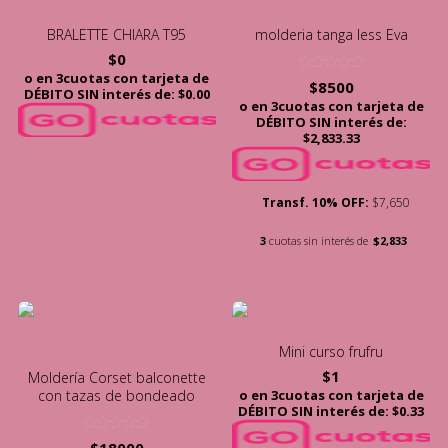
BRALETTE CHIARA T95
molderia tanga less Eva
$
0
o en 3cuotas con tarjeta de
Valorado
$
8500
DÉBITO SIN interés de: $0.00
con
o en 3cuotas con tarjeta de
5.00
de 5
DÉBITO SIN interés de:
$2,833.33
Transf. 10% OFF:
$7,650
3
cuotas sin interés de
$2,833
Mini curso frufru
$
1
Moldería Corset balconette
o en 3cuotas con tarjeta de
con tazas de bondeado
DÉBITO SIN interés de: $0.33
Valorado
$
18000