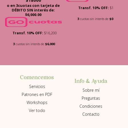
con
o en 3cuotas con tarjeta de
5.00
Transf. 10% OFF:
$1
de 5
DÉBITO SIN interés de:
$6,000.00
3
cuotas sin interés de
$0
Transf. 10% OFF:
$16,200
3
cuotas sin interés de
$6,000
Comencemos
Info & Ayuda
Servicios
Sobre mí
Patrones en PDF
Preguntas
Workshops
Condiciones
Ver todo
Contacto