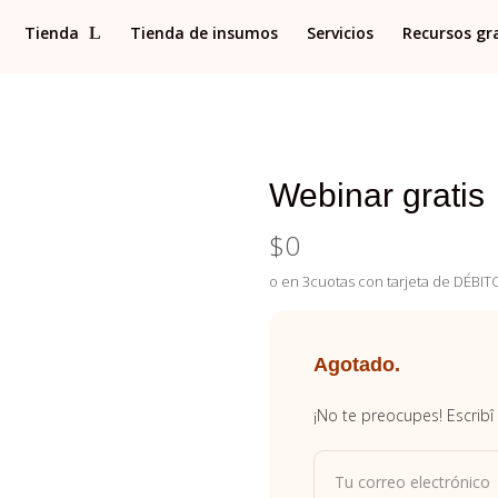
Tienda
Tienda de insumos
Servicios
Recursos gr
Webinar gratis
$
0
o en 3cuotas con tarjeta de DÉBITO
Agotado.
¡No te preocupes! Escribî