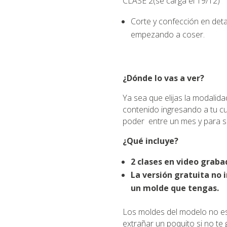
CLASE 2(se carga el 19/12)
Corte y confección en detal
empezando a coser.
¿Dónde lo vas a ver?
Ya sea que elijas la modalid
contenido ingresando a tu cu
poder entre un mes y para s
¿Qué incluye?
2 clases en video graba
La versión gratuita no 
un molde que tengas.
Los moldes del modelo no est
extrañar un poquito si no te