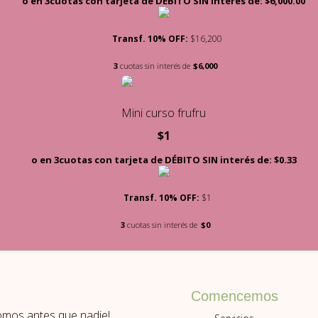
o en 3cuotas con tarjeta de DÉBITO SIN interés de: $6,000.00
Transf. 10% OFF:
$16,200
3
cuotas sin interés de
$6,000
Mini curso frufru
$
1
o en 3cuotas con tarjeta de DÉBITO SIN interés de: $0.33
Transf. 10% OFF:
$1
3
cuotas sin interés de
$0
Comencemos
romos antes que nadie!