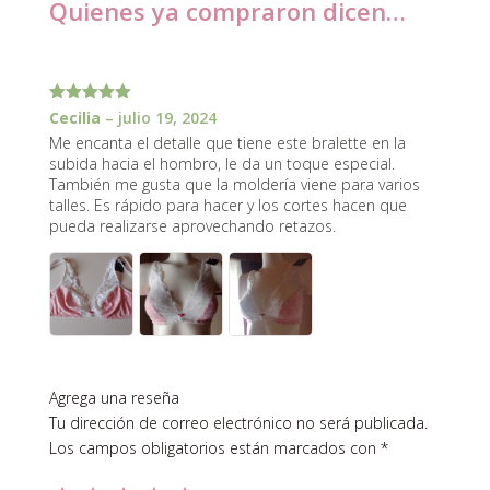
Quienes ya compraron dicen…
1 review for
Bralette Jimena
Valorado
Cecilia
–
julio 19, 2024
con
5
de 5
Me encanta el detalle que tiene este bralette en la
subida hacia el hombro, le da un toque especial.
También me gusta que la moldería viene para varios
talles. Es rápido para hacer y los cortes hacen que
pueda realizarse aprovechando retazos.
Agrega una reseña
Tu dirección de correo electrónico no será publicada.
Los campos obligatorios están marcados con
*