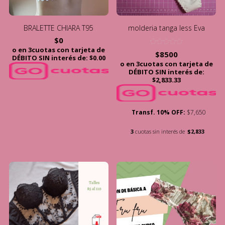
BRALETTE CHIARA T95
molderia tanga less Eva
$
0
o en 3cuotas con tarjeta de
Valorado
$
8500
DÉBITO SIN interés de: $0.00
con
o en 3cuotas con tarjeta de
5.00
de 5
DÉBITO SIN interés de:
$2,833.33
Transf. 10% OFF:
$7,650
3
cuotas sin interés de
$2,833