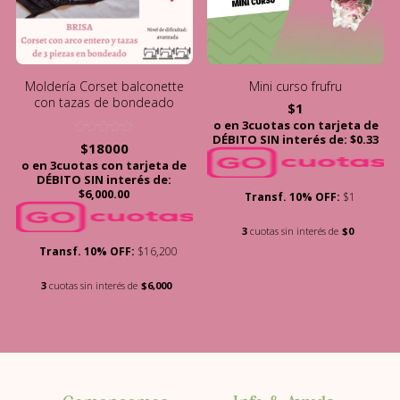
Moldería Corset balconette
Mini curso frufru
con tazas de bondeado
$
1
o en 3cuotas con tarjeta de
DÉBITO SIN interés de: $0.33
Valorado
$
18000
con
o en 3cuotas con tarjeta de
5.00
de 5
DÉBITO SIN interés de:
$6,000.00
Transf. 10% OFF:
$1
3
cuotas sin interés de
$0
Transf. 10% OFF:
$16,200
3
cuotas sin interés de
$6,000