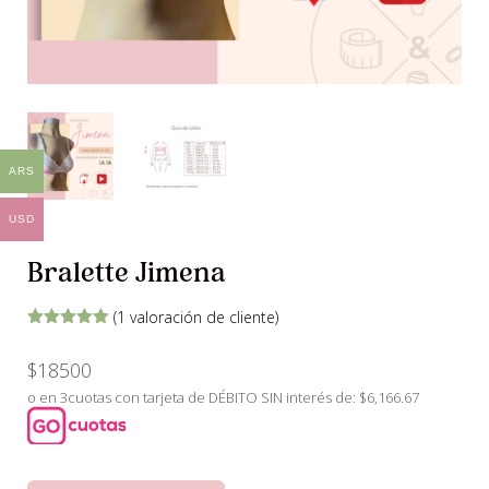
ARS
USD
Bralette Jimena
(
1
valoración de cliente)
Valorado
con
5.00
de
$
18500
5 en base
a
valoración
o en 3cuotas con tarjeta de DÉBITO SIN interés de: $6,166.67
de un
cliente